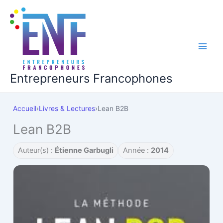
Aller
au
contenu
Main
Men
Entrepreneurs Francophones
Accueil
›
Livres & Lectures
›
Lean B2B
Lean B2B
Auteur(s) :
Étienne Garbugli
Année :
2014