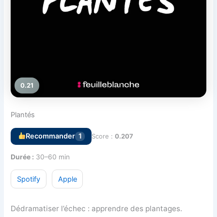
0.21
Plantés
Recommander
1
Score :
0.207
Durée :
30–60 min
Spotify
Apple
Dédramatiser l’échec : apprendre des plantages.