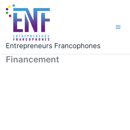
Aller
au
contenu
Main
Men
Entrepreneurs Francophones
Financement