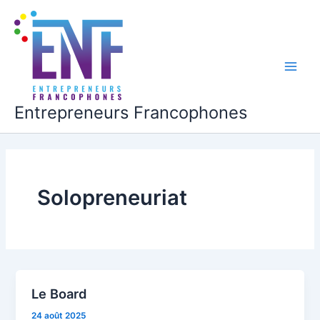
Aller
au
contenu
Main
Men
Entrepreneurs Francophones
Solopreneuriat
Le Board
24 août 2025