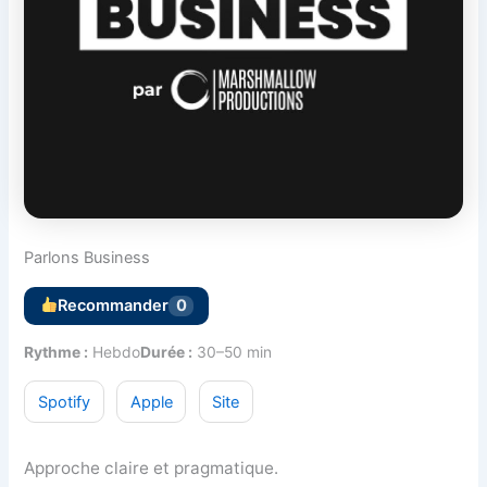
Parlons Business
Recommander
0
Rythme :
Hebdo
Durée :
30–50 min
Spotify
Apple
Site
Approche claire et pragmatique.