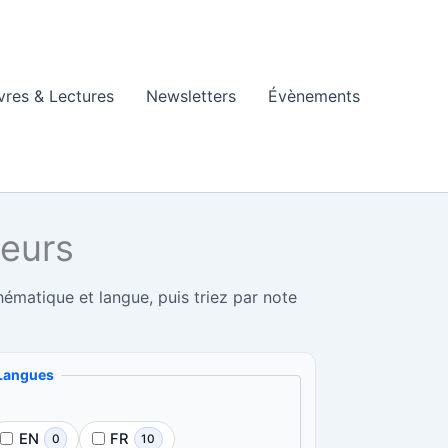
vres & Lectures
Newsletters
Évènements
neurs
hématique et langue, puis triez par note
Langues
EN
FR
0
10