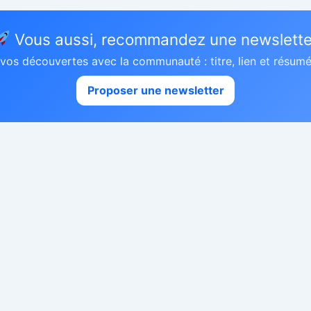
Vous aussi, recommandez une newslette
vos découvertes avec la communauté : titre, lien et résumé 
Proposer une newsletter