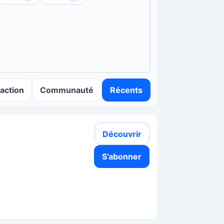
action
Communauté
Récents
Découvrir
S’abonner