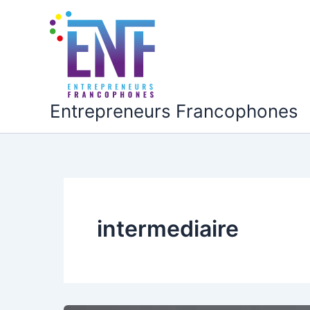
Aller
au
contenu
Entrepreneurs Francophones
intermediaire